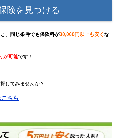
保険を見つける
うと、
同じ条件でも保険料が
30,000円以上も安く
な
りが可能
です！
を探してみませんか？
はこちら