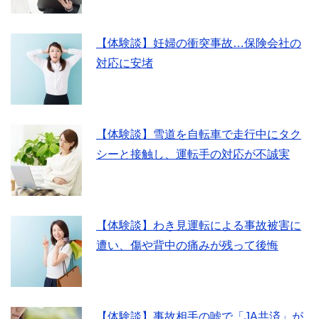
【体験談】妊婦の衝突事故…保険会社の
対応に安堵
【体験談】雪道を自転車で走行中にタク
シーと接触し、運転手の対応が不誠実
【体験談】わき見運転による事故被害に
遭い、傷や背中の痛みが残って後悔
【体験談】事故相手の嘘で「JA共済」が