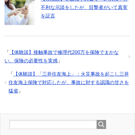
不利な示談をしたが、目撃者がいて真実
を証言
「
【体験談】接触事故で修理代200万を保険でまかな
い、保険の必要性を実感
」
「
【体験談】「三井住友海上」：火災事故を起こし三井
住友海上保険で対応したが、事故に対する認識の甘さを
猛省
」