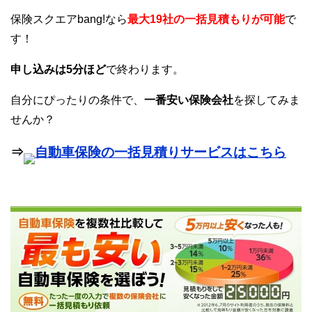
保険スクエアbang!なら
最大19社の一括見積もりが可能
で
す！
申し込みは5分ほど
で終わります。
自分にぴったりの条件で、
一番安い保険会社
を探してみま
せんか？
⇒
自動車保険の一括見積りサービスはこちら