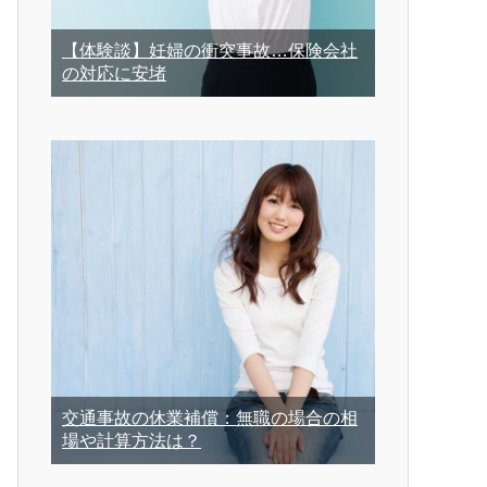
【体験談】妊婦の衝突事故…保険会社
の対応に安堵
交通事故の休業補償：無職の場合の相
場や計算方法は？