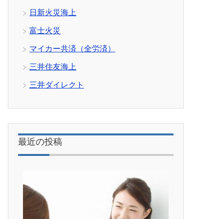
日新火災海上
富士火災
マイカー共済（全労済）
三井住友海上
三井ダイレクト
最近の投稿