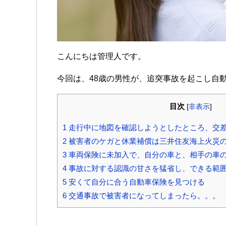
こんにちは管理人です。
今回は、48歳の男性が、追突事故を起こし自
目次
[
非表示
]
1
走行中に地図を確認しようとしたところ、交
2
被害者のケガと休業補償は三井住友海上火災
3
車両保険に未加入で、自分の車と、相手の車
4
事故に対する認識の甘さを猛省し、できる範
5
安くて自分に合う自動車保険を見つける
6
交通事故で被害者になってしまったら。。。