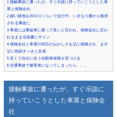
1
接触事故に遭ったが、すぐ示談に持っていこうとした車
屋と保険会社
2
細い路地を20キロくらいで走行中、いきなり横から衝突
される事故に
3
車屋には事故車に乗って良いと言われ、保険会社に言わ
れるまま示談書にサイン
4
保険会社と車屋の対応のおかしさを父に指摘され、まず
父に相談すべきと反省
5
安くて自分に合う自動車保険を見つける
6
交通事故で被害者になってしまったら。。。
接触事故に遭ったが、すぐ示談に
持っていこうとした車屋と保険会
社