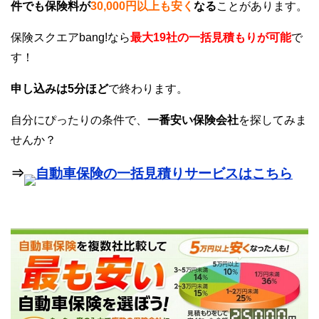
件でも保険料が
30,000円以上も安く
なる
ことがあります。
保険スクエアbang!なら
最大19社の一括見積もりが可能
で
す！
申し込みは5分ほど
で終わります。
自分にぴったりの条件で、
一番安い保険会社
を探してみま
せんか？
⇒
自動車保険の一括見積りサービスはこちら