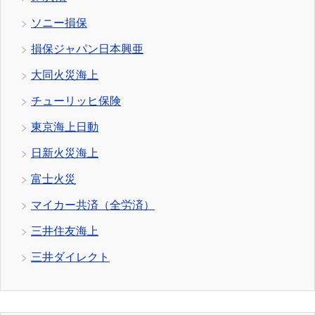
ソニー損保
損保ジャパン日本興亜
大同火災海上
チューリッヒ保険
東京海上日動
日新火災海上
富士火災
マイカー共済（全労済）
三井住友海上
三井ダイレクト