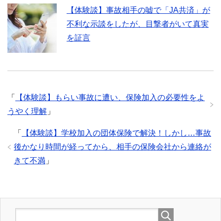
【体験談】事故相手の嘘で「JA共済」が
不利な示談をしたが、目撃者がいて真実
を証言
「
【体験談】もらい事故に遭い、保険加入の必要性をよ
うやく理解
」
「
【体験談】学校加入の団体保険で解決！しかし…事故
後かなり時間が経ってから、相手の保険会社から連絡が
きて不満
」