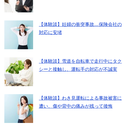
【体験談】妊婦の衝突事故…保険会社の
対応に安堵
【体験談】雪道を自転車で走行中にタク
シーと接触し、運転手の対応が不誠実
【体験談】わき見運転による事故被害に
遭い、傷や背中の痛みが残って後悔