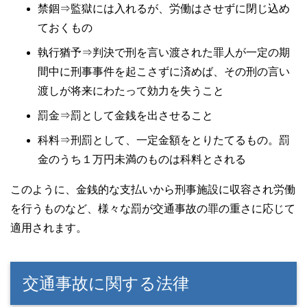
禁錮⇒監獄には入れるが、労働はさせずに閉じ込め
ておくもの
執行猶予⇒判決で刑を言い渡された罪人が一定の期
間中に刑事事件を起こさずに済めば、その刑の言い
渡しが将来にわたって効力を失うこと
罰金⇒罰として金銭を出させること
科料⇒刑罰として、一定金額をとりたてるもの。罰
金のうち１万円未満のものは科料とされる
このように、金銭的な支払いから刑事施設に収容され労働
を行うものなど、様々な罰が交通事故の罪の重さに応じて
適用されます。
交通事故に関する法律