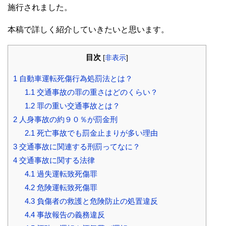
施行されました。
本稿で詳しく紹介していきたいと思います。
目次
[
非表示
]
1
自動車運転死傷行為処罰法とは？
1.1
交通事故の罪の重さはどのくらい？
1.2
罪の重い交通事故とは？
2
人身事故の約９０％が罰金刑
2.1
死亡事故でも罰金止まりが多い理由
3
交通事故に関連する刑罰ってなに？
4
交通事故に関する法律
4.1
過失運転致死傷罪
4.2
危険運転致死傷罪
4.3
負傷者の救護と危険防止の処置違反
4.4
事故報告の義務違反