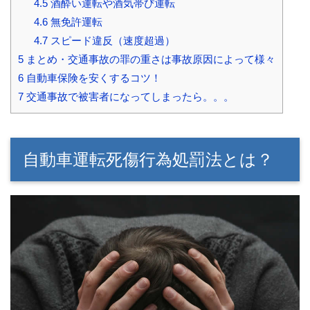
4.5
酒酔い運転や酒気帯び運転
4.6
無免許運転
4.7
スピード違反（速度超過）
5
まとめ・交通事故の罪の重さは事故原因によって様々
6
自動車保険を安くするコツ！
7
交通事故で被害者になってしまったら。。。
自動車運転死傷行為処罰法とは？