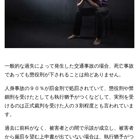
一般的な過失によって発生した交通事故の場合、死亡事故
であっても懲役刑が下されることは殆どありません。
人身事故の９０％が罰金刑で処罰されていて、懲役刑や禁
錮刑を受けたとしても執行猶予がつくなどして、実刑を受
けるのは正式裁判を受けた人の３割程度とも言われていま
す。
過去に前科がなく、被害者との間で示談が成立し、被害者
から厳罰を望む上申書が出ていない場合は、執行猶予がつ