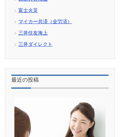
富士火災
マイカー共済（全労済）
三井住友海上
三井ダイレクト
最近の投稿