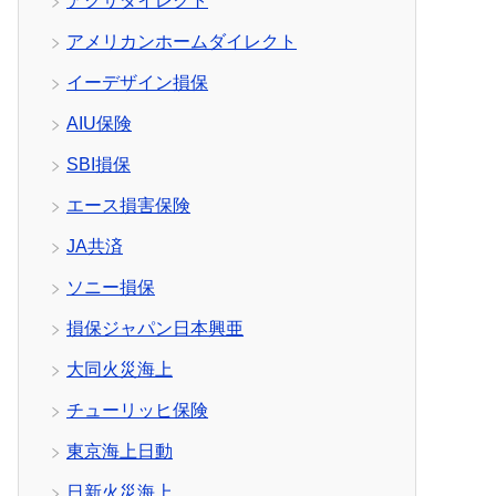
アクサダイレクト
アメリカンホームダイレクト
イーデザイン損保
AIU保険
SBI損保
エース損害保険
JA共済
ソニー損保
損保ジャパン日本興亜
大同火災海上
チューリッヒ保険
東京海上日動
日新火災海上