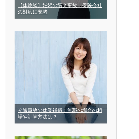
【体験談】妊婦の衝突事故…保険会社
の対応に安堵
交通事故の休業補償：無職の場合の相
場や計算方法は？