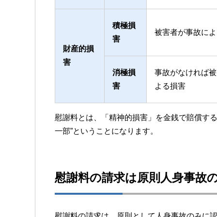
積極損
被害者が事故によ
害
財産的損
害
消極損
事故がなければ被
害
よる損害
慰謝料とは、「精神的損害」を金銭で賠償する
一部”ということになります。
慰謝料の請求は原則人身事故
慰謝料の請求は、原則として人身事故のみ
に