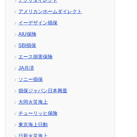
アクサダイレクト
アメリカンホームダイレクト
イーデザイン損保
AIU保険
SBI損保
エース損害保険
JA共済
ソニー損保
損保ジャパン日本興亜
大同火災海上
チューリッヒ保険
東京海上日動
日新火災海上