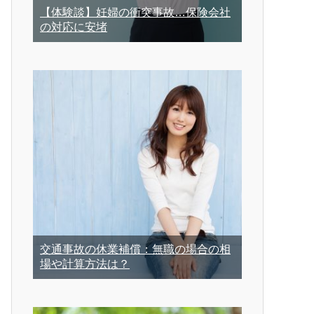
【体験談】妊婦の衝突事故…保険会社
の対応に安堵
交通事故の休業補償：無職の場合の相
場や計算方法は？