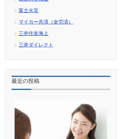
富士火災
マイカー共済（全労済）
三井住友海上
三井ダイレクト
最近の投稿